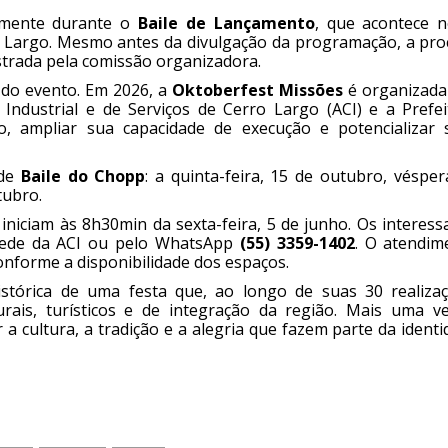
almente durante o
Baile de Lançamento
, que acontece n
o Largo. Mesmo antes da divulgação da programação, a pro
strada pela comissão organizadora.
 do evento. Em 2026, a
Oktoberfest Missões
é organizada
Industrial e de Serviços de Cerro Largo (ACI) e a Prefei
o, ampliar sua capacidade de execução e potencializar 
 de
Baile do Chopp
: a quinta-feira, 15 de outubro, véspe
tubro.
iniciam às 8h30min da sexta-feira, 5 de junho. Os interess
 sede da ACI ou pelo WhatsApp
(55) 3359-1402
. O atendim
nforme a disponibilidade dos espaços.
tórica de uma festa que, ao longo de suas 30 realizaç
rais, turísticos e de integração da região. Mais uma ve
 a cultura, a tradição e a alegria que fazem parte da ident