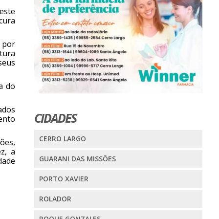
este
cura
 por
tura
seus
ra do
ados
CIDADES
ento
CERRO LARGO
ões,
z, a
GUARANI DAS MISSÕES
idade
PORTO XAVIER
ROLADOR
ROQUE GONZALES