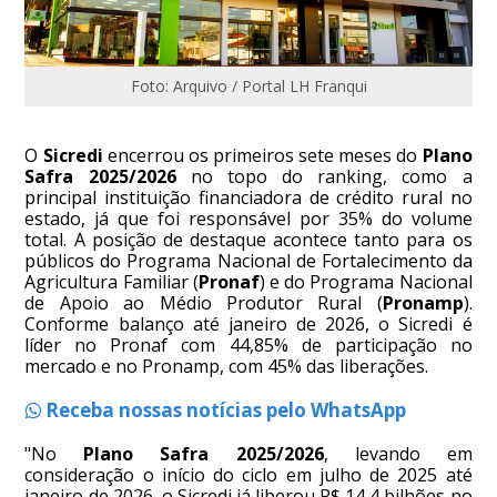
Foto: Arquivo / Portal LH Franqui
O
Sicredi
encerrou os primeiros sete meses do
Plano
Safra 2025/2026
no topo do ranking, como a
principal instituição financiadora de crédito rural no
estado, já que foi responsável por 35% do volume
total. A posição de destaque acontece tanto para os
públicos do Programa Nacional de Fortalecimento da
Agricultura Familiar (
Pronaf
) e do Programa Nacional
de Apoio ao Médio Produtor Rural (
Pronamp
).
Conforme balanço até janeiro de 2026, o Sicredi é
líder no Pronaf com 44,85% de participação no
mercado e no Pronamp, com 45% das liberações.
Receba nossas notícias pelo WhatsApp
"No
Plano Safra 2025/2026
, levando em
consideração o início do ciclo em julho de 2025 até
janeiro de 2026, o Sicredi já liberou R$ 14,4 bilhões no