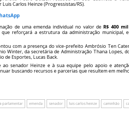
Luis Carlos Heinze (Progressistas/RS).
WhatsApp
tinação de uma emenda individual no valor de
R$ 400 mil
 que reforçará a estrutura da administração municipal, 
ontou com a presença do vice-prefeito Ambrósio Ten Cate
io Winter, da secretária de Administração Thana Lopes, do
io de Esportes, Lucas Back.
e ao senador Heinze e à sua equipe pelo apoio e atenç
nuar buscando recursos e parcerias que resultem em melho
 parlamentar
emenda
senador
luis carlos heinze
caminhão
c