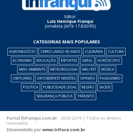
Editor:
Luis Henrique Franqui
Jornalista (MTb 17.820/RS)
CATEGORIAS MAIS POPULARES
AGRONEGÓCIO
CERRO LARGO 65 ANOS
CULINÁRIA
CULTURA
ECONOMIA
EDUCAÇÃO
ESPORTES
GERAL
HORÓSCOPO
MEIO AMBIENTE
METEOROLOGIA
MEU PET
MÚSICA
OBITUÁRIO
OKTOBERFEST MISSÕES
OPINIÃO
PAISAGISMO
POLÍTICA
PUBLICIDADE LEGAL
REGIÃO
SAÚDE
c
SEGURANÇA PÚBLICA
TRÂNSITO
Portal lhfranqui.com.br
- 2018-2019 | Todos os direitos
reservados.
Desenvolvido por
www.triface.com.br