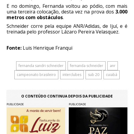
E no domingo, Fernanda voltou ao pódio, com mais
uma terceira colocação, desta vez na prova dos
3.000
metros com obstáculos
.
Schneider corre pela equipe ANR/Adidas, de Ijuí, e é
treinada pelo professor Lázaro Pereira Velasquez.
Fonte:
Luis Henrique Franqui
fernanda sandri schneider
fernanda schneider
anr
campeonato brasileiro
interclubes
sub 20
cuiabá
O CONTEÚDO CONTINUA DEPOIS DA PUBLICIDADE
PUBLICIDADE
PUBLICIDADE