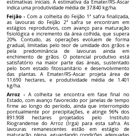
estimativas iniciais. A estimativa da Emater/RS-Ascar
indica uma produtividade média de 37.840 kg/ha.
Feijão -
Com a colheita do Feijão 1ª safra finalizada,
as lavouras do Feijão 2ª safra se encontram em
estágios reprodutivos, com avanço para maturação
fisiológica e incremento da área colhida, que supera
20%. Contudo, as operações evoluem de forma
gradual, limitadas pelo teor de umidade dos grãos e
pela predominância de lavouras ainda em
enchimento de grãos. O potencial produtivo está
satisfatório na maior parte das áreas, sustentado
pelo bom estado fitossanitário e desenvolvimento
das plantas. A Emater/RS-Ascar projeta área de
11.690 hectares, e produtividade média de 1.401
kg/ha.
Arroz -
A colheita se encontra em fase final no
Estado, com avanço favorecido por janelas de tempo
firme ao longo do período, ainda que interrompido
pontualmente por precipitações, e atinge 96% dos
891.908 hectares projetados pelo Instituto
Riograndense do Arroz (Irga) para esta safra. As
lavouras remanescentes estão em estágio de
maturação plena, aguardando condições adequadas