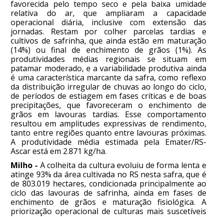
favorecida pelo tempo seco e pela baixa umidade
relativa do ar, que ampliaram a capacidade
operacional diária, inclusive com extensão das
jornadas. Restam por colher parcelas tardias e
cultivos de safrinha, que ainda estão em maturação
(14%) ou final de enchimento de grãos (1%). As
produtividades médias regionais se situam em
patamar moderado, e a variabilidade produtiva ainda
é uma característica marcante da safra, como reflexo
da distribuição irregular de chuvas ao longo do ciclo,
de períodos de estiagem em fases críticas e de boas
precipitações, que favoreceram o enchimento de
grãos em lavouras tardias. Esse comportamento
resultou em amplitudes expressivas de rendimento,
tanto entre regiões quanto entre lavouras próximas.
A produtividade média estimada pela Emater/RS-
Ascar está em 2.871 kg/ha.
Milho -
A colheita da cultura evoluiu de forma lenta e
atinge 93% da área cultivada no RS nesta safra, que é
de 803.019 hectares, condicionada principalmente ao
ciclo das lavouras de safrinha, ainda em fases de
enchimento de grãos e maturação fisiológica. A
priorização operacional de culturas mais suscetíveis