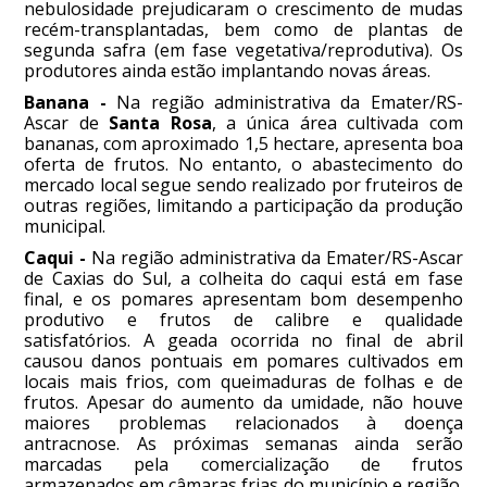
nebulosidade prejudicaram o crescimento de mudas
recém-transplantadas, bem como de plantas de
segunda safra (em fase vegetativa/reprodutiva). Os
produtores ainda estão implantando novas áreas.
Banana -
Na região administrativa da Emater/RS-
Ascar de
Santa Rosa
, a única área cultivada com
bananas, com aproximado 1,5 hectare, apresenta boa
oferta de frutos. No entanto, o abastecimento do
mercado local segue sendo realizado por fruteiros de
outras regiões, limitando a participação da produção
municipal.
Caqui -
Na região administrativa da Emater/RS-Ascar
de Caxias do Sul, a colheita do caqui está em fase
final, e os pomares apresentam bom desempenho
produtivo e frutos de calibre e qualidade
satisfatórios. A geada ocorrida no final de abril
causou danos pontuais em pomares cultivados em
locais mais frios, com queimaduras de folhas e de
frutos. Apesar do aumento da umidade, não houve
maiores problemas relacionados à doença
antracnose. As próximas semanas ainda serão
marcadas pela comercialização de frutos
armazenados em câmaras frias do município e região.