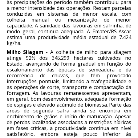
às precipitações do período também contribuiu para
a menor intensidade das operações. Restam parcelas
conduzidas em sistemas de menor escala, com
colheita manual ou mecanização de menor
capacidade. A sanidade das lavouras em safrinha, de
modo geral, continua adequada. A Emater/RS-Ascar
estima uma produtividade média estadual de 7.424
kg/ha.
Milho Silagem -
A colheita de milho para silagem
atinge 92% dos 345.299 hectares cultivados no
Estado, avançando de forma gradual em função do
escalonamento das épocas de semeadura e da
recorrência de chuvas, que têm provocado
interrupções pontuais, limitando a trafegabilidade e
as operações de corte, transporte e compactação da
forragem. As lavouras remanescentes apresentam,
em geral, bom desenvolvimento, adequada formação
de espigas e elevado acúmulo de biomassa. Parte das
áreas de segunda safra ainda se encontra em
enchimento de grãos e início de maturação. Apesar
de perdas localizadas associadas a restrições hídricas
em fases críticas, a produtividade continua em nível
satisfatório, embora esteja pouco inferior às