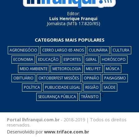
Editor:
Luis Henrique Franqui
Jornalista (MTb 17.820/RS)
CATEGORIAS MAIS POPULARES
AGRONEGÓCIO
CERRO LARGO 65 ANOS
CULINÁRIA
CULTURA
ECONOMIA
EDUCAÇÃO
ESPORTES
GERAL
HORÓSCOPO
MEIO AMBIENTE
METEOROLOGIA
MEU PET
MÚSICA
OBITUÁRIO
OKTOBERFEST MISSÕES
OPINIÃO
PAISAGISMO
POLÍTICA
PUBLICIDADE LEGAL
REGIÃO
SAÚDE
c
SEGURANÇA PÚBLICA
TRÂNSITO
Portal lhfranqui.com.br
- 2018-2019 | Todos os direitos
reservados.
Desenvolvido por
www.triface.com.br