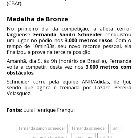
(CBAt).
Medalha de Bronze
No primeiro dia da competição, a atleta cerro-
larguense
Fernanda Sandri Schneider
conquistou
um lugar no pódio nos
3.000 metros rasos
. Com o
tempo de 10min33s, seu novo recorde pessoal, ela
finalizou a prova na terceira posição.
Amanhã, dia 5, às 9h (horário de Brasília), Fernanda
volta a competir, desta vez nos
3.000 metros com
obstáculos
.
Schneider corre pela equipe ANR/Adidas, de Ijuí,
sendo que agora é treinada por Lázaro Pereira
Velasquez.
Fonte:
Luis Henrique Franqui
fernanda sandri schneider
fernanda schneider
anr
campeonato brasileiro
interclubes
sub 20