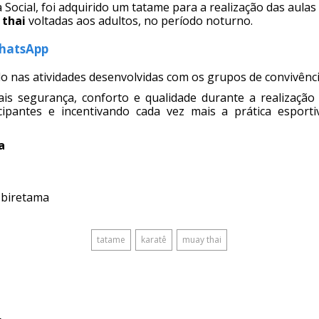
a Social, foi adquirido um tatame para a realização das aulas
thai
voltadas aos adultos, no período noturno.
WhatsApp
 nas atividades desenvolvidas com os grupos de convivênci
s segurança, conforto e qualidade durante a realização 
ipantes e incentivando cada vez mais a prática esport
a
Ubiretama
tatame
karatê
muay thai