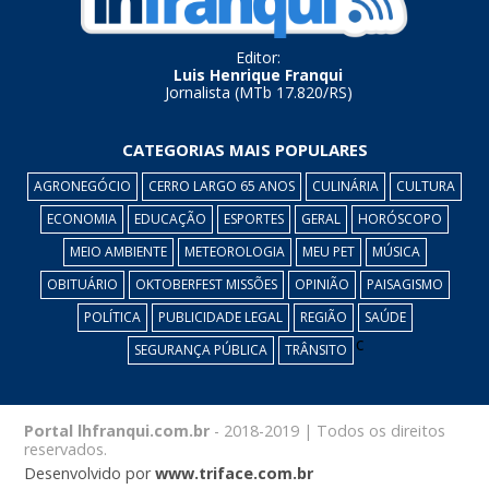
Editor:
Luis Henrique Franqui
Jornalista (MTb 17.820/RS)
CATEGORIAS MAIS POPULARES
AGRONEGÓCIO
CERRO LARGO 65 ANOS
CULINÁRIA
CULTURA
ECONOMIA
EDUCAÇÃO
ESPORTES
GERAL
HORÓSCOPO
MEIO AMBIENTE
METEOROLOGIA
MEU PET
MÚSICA
OBITUÁRIO
OKTOBERFEST MISSÕES
OPINIÃO
PAISAGISMO
POLÍTICA
PUBLICIDADE LEGAL
REGIÃO
SAÚDE
c
SEGURANÇA PÚBLICA
TRÂNSITO
Portal lhfranqui.com.br
- 2018-2019 | Todos os direitos
reservados.
Desenvolvido por
www.triface.com.br