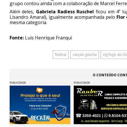
grupo contou ainda com a colaboração de Marcel Ferre
Além deles,
Gabriela Radiess Ruschel
ficou em 4º lu
Lisandro Amaral), igualmente acompanhada pelo
Flor
mesma categoria.
Fonte:
Luis Henrique Franqui
festival
canção gaúcha
ctg fogo de ch
O CONTEÚDO CONTI
PUBLICIDADE
PUBLICIDADE