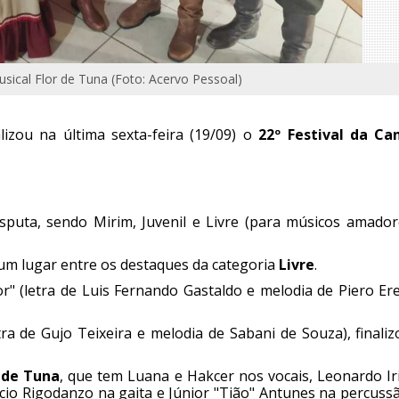
ical Flor de Tuna (Foto: Acervo Pessoal)
zou na última sexta-feira (19/09) o
22º Festival da Ca
isputa, sendo Mirim, Juvenil e Livre (para músicos amador
um lugar entre os destaques da categoria
Livre
.
" (letra de Luis Fernando Gastaldo e melodia de Piero Ere
ra de Gujo Teixeira e melodia de Sabani de Souza), finali
 de Tuna
, que tem Luana e Hakcer nos vocais, Leonardo Ir
cio Rigodanzo na gaita e Júnior "Tião" Antunes na percuss