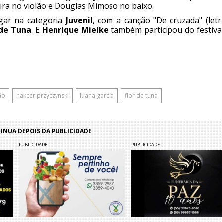
ira no violão e Douglas Mimoso no baixo.
gar na categoria
Juvenil
, com a canção "De cruzada" (letr
 de Tuna
. E
Henrique Mielke
também participou do festival
ão
hakcer przyczynski
luana garcia
flor de tuna
NUA DEPOIS DA PUBLICIDADE
PUBLICIDADE
PUBLICIDADE