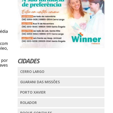
média
 com
leo,
CIDADES
 por
aves
CERRO LARGO
GUARANI DAS MISSÕES
PORTO XAVIER
ROLADOR
ROQUE GONZALES