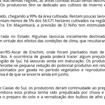
a. Nas demais regiões, as áreas colhidas estão sendo desti
. Os produtores têm se dedicado aos cultivos de inverno 
stado, chegando a 99% da área cultivada. Restam poucas lav
sentam menos de 5% dos 56.571 hectares cultivados na regiã
fra. Em Maçambará, a previsão de El Niño tem estimulad
rrada no Estado. Algumas lavouras inicialmente destinad
 virtude dos efeitos das condições de clima, que resultar
ter/RS-Ascar de Erechim, onde foram plantados mais de
rãos. A ocorrência de geada poderá trazer algum prejuíz
egião de Ijuí, há lavouras ainda em maturação. Os produt
 Percebe-se pequena redução do potencial produtivo em rel
asionados por geada no período vegetativo e reprodutiv
tiva é de que se encerre ainda em junho.
e Caxias do Sul, os produtores deram continuidade ao pre
embora esta prática tenha sido prejudicada por chuva e 
 o preparo do solo e a vernalização dos bulbos de alho 