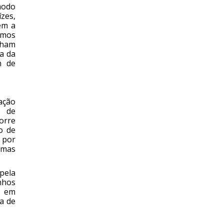
modo
zes,
em a
imos
nham
ta da
m de
ação
o de
orre
o de
 por
umas
 pela
nhos
o em
a de