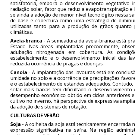
satisfatória, embora o desenvolvimento vegetativo in
radiação solar, fator que reduz a evapotranspiração e 
se ainda a adoção de menor nível tecnológico nesta s
de base e cobertura como uma estratégia de diminuiç
utilizadas tanto para a produção de grãos quanto 
climáticas.
Aveia-branca
- A semeadura da aveia-branca está pra
Estado. Nas áreas implantadas precocemente, observ
adubação nitrogenada em cobertura. As condiç
estabelecimento e o desenvolvimento inicial das la
reduzida ocorrência de pragas e doenças.
Canola
- A implantação das lavouras está em conclusã
umidade no solo e a ocorrência de precipitações favo
e o estabelecimento de estandes adequados. Contudo, 
solar mais baixas têm dificultado o desenvolvimento v
desempenho econômico obtido em ciclos anteriores e a
cultivo no inverno, há perspectiva de expressiva ampl
da adoção de sistemas de rotação.
CULTURAS DE VERÃO
Soja
- A colheita da soja está tecnicamente encerrada
expressão significativa na safra. Na região admini