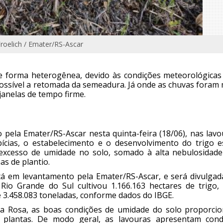
Froelich / Emater/RS-Ascar
e forma heterogênea, devido às condições meteorológicas
possível a retomada da semeadura. Já onde as chuvas foram
janelas de tempo firme.
o pela Emater/RS-Ascar nesta quinta-feira (18/06), nas lav
ícias, o estabelecimento e o desenvolvimento do trigo e
excesso de umidade no solo, somado à alta nebulosidade
s de plantio.
stá em levantamento pela Emater/RS-Ascar, e será divulgad
 Rio Grande do Sul cultivou 1.166.163 hectares de trigo,
e 3.458.083 toneladas, conforme dados do IBGE.
ta Rosa, as boas condições de umidade do solo proporci
s plantas. De modo geral, as lavouras apresentam cond