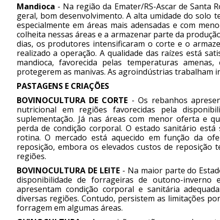
Mandioca
- Na região da Emater/RS-Ascar de Santa Ro
geral, bom desenvolvimento. A alta umidade do solo 
especialmente em áreas mais adensadas e com menor
colheita nessas áreas e a armazenar parte da produçã
dias, os produtores intensificaram o corte e o arm
realizado a operação. A qualidade das raízes está sati
mandioca, favorecida pelas temperaturas amenas,
protegerem as manivas. As agroindústrias trabalham 
PASTAGENS E CRIAÇÕES
BOVINOCULTURA DE CORTE
- Os rebanhos apresen
nutricional em regiões favorecidas pela disponib
suplementação. Já nas áreas com menor oferta e qu
perda de condição corporal. O estado sanitário está 
rotina. O mercado está aquecido em função da ofe
reposição, embora os elevados custos de reposição 
regiões.
BOVINOCULTURA DE LEITE
- Na maior parte do Estado
disponibilidade de forrageiras de outono-inverno 
apresentam condição corporal e sanitária adequad
diversas regiões. Contudo, persistem as limitações p
forragem em algumas áreas.