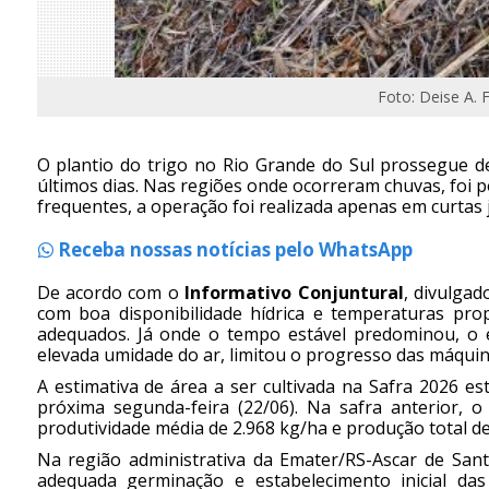
Foto: Deise A. 
O plantio do trigo no Rio Grande do Sul prossegue d
últimos dias. Nas regiões onde ocorreram chuvas, foi 
frequentes, a operação foi realizada apenas em curtas 
Receba nossas notícias pelo WhatsApp
De acordo com o
Informativo Conjuntural
, divulgad
com boa disponibilidade hídrica e temperaturas prop
adequados. Já onde o tempo estável predominou, o 
elevada umidade do ar, limitou o progresso das máquina
A estimativa de área a ser cultivada na Safra 2026 e
próxima segunda-feira (22/06). Na safra anterior, o
produtividade média de 2.968 kg/ha e produção total d
Na região administrativa da Emater/RS-Ascar de San
adequada germinação e estabelecimento inicial da