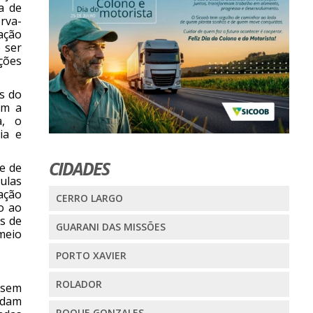
a de
erva-
ação
 ser
ções
s do
am a
a, o
ia e
CIDADES
de de
ulas
ação
CERRO LARGO
do ao
s de
GUARANI DAS MISSÕES
 meio
PORTO XAVIER
ROLADOR
, sem
rdam
ROQUE GONZALES