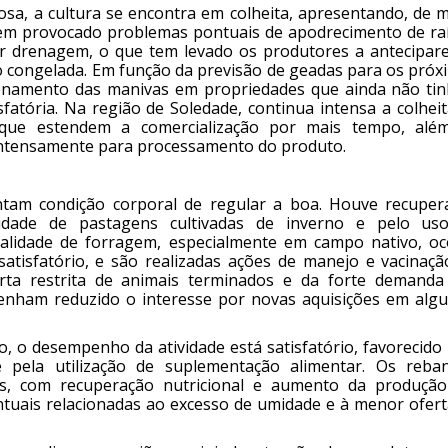
sa, a cultura se encontra em colheita, apresentando, de 
tem provocado problemas pontuais de apodrecimento de raí
 drenagem, o que tem levado os produtores a antecipar
o congelada. Em função da previsão de geadas para os próx
azenamento das manivas em propriedades que ainda não ti
sfatória. Na região de Soledade, continua intensa a colhei
 que estendem a comercialização por mais tempo, alé
intensamente para processamento do produto.
tam condição corporal de regular a boa. Houve recuper
ilidade de pastagens cultivadas de inverno e pelo us
alidade de forragem, especialmente em campo nativo, oc
satisfatório, e são realizadas ações de manejo e vacinaçã
rta restrita de animais terminados e da forte demanda
tenham reduzido o interesse por novas aquisições em alg
, o desempenho da atividade está satisfatório, favorecido
e pela utilização de suplementação alimentar. Os reba
as, com recuperação nutricional e aumento da produçã
ontuais relacionadas ao excesso de umidade e à menor ofert