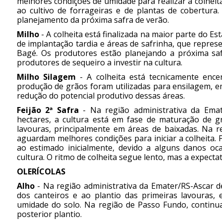
melhores condições de umidade para realizar a colheit
ao cultivo de forrageiras e de plantas de cobertura
planejamento da próxima safra de verão.
Milho
- A colheita está finalizada na maior parte do E
de implantação tardia e áreas de safrinha, que repre
Bagé. Os produtores estão planejando a próxima sa
produtores de sequeiro a investir na cultura.
Milho Silagem
- A colheita está tecnicamente ence
produção de grãos foram utilizadas para ensilagem, em
redução do potencial produtivo dessas áreas.
Feijão 2ª Safra
- Na região administrativa da Ema
hectares, a cultura está em fase de maturação de g
lavouras, principalmente em áreas de baixadas. Na r
aguardam melhores condições para iniciar a colheita.
ao estimado inicialmente, devido a alguns danos oc
cultura. O ritmo de colheita segue lento, mas a expecta
OLERÍCOLAS
Alho
- Na região administrativa da Emater/RS-Ascar d
dos canteiros e ao plantio das primeiras lavouras, 
umidade do solo. Na região de Passo Fundo, continua
posterior plantio.