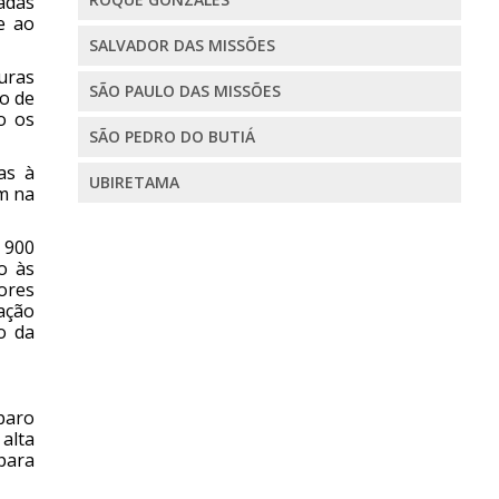
nadas
e ao
SALVADOR DAS MISSÕES
ouras
SÃO PAULO DAS MISSÕES
o de
o os
SÃO PEDRO DO BUTIÁ
as à
UBIRETAMA
am na
 900
o às
ores
ação
o da
paro
alta
para