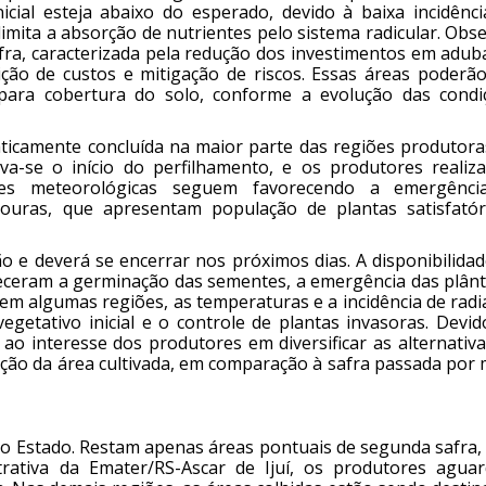
icial esteja abaixo do esperado, devido à baixa incidênci
limita a absorção de nutrientes pelo sistema radicular. Obs
afra, caracterizada pela redução dos investimentos em adub
ão de custos e mitigação de riscos. Essas áreas poderão
para cobertura do solo, conforme a evolução das condi
ticamente concluída na maior parte das regiões produtora
a-se o início do perfilhamento, e os produtores realiz
ões meteorológicas seguem favorecendo a emergênci
vouras, que apresentam população de plantas satisfatór
o e deverá se encerrar nos próximos dias. A disponibilida
receram a germinação das sementes, a emergência das plânt
em algumas regiões, as temperaturas e a incidência de radi
egetativo inicial e o controle de plantas invasoras. Devi
o interesse dos produtores em diversificar as alternativa
iação da área cultivada, em comparação à safra passada por
 no Estado. Restam apenas áreas pontuais de segunda safra
strativa da Emater/RS-Ascar de Ijuí, os produtores agua