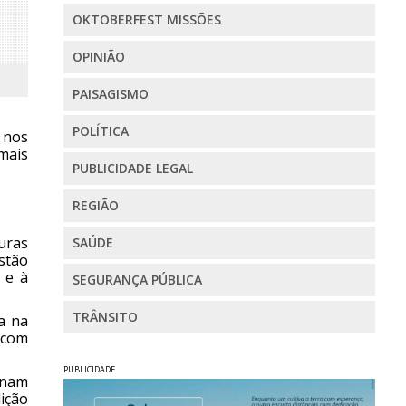
OKTOBERFEST MISSÕES
OPINIÃO
PAISAGISMO
POLÍTICA
 nos
 mais
PUBLICIDADE LEGAL
REGIÃO
ouras
SAÚDE
stão
 e à
SEGURANÇA PÚBLICA
TRÂNSITO
a na
 com
PUBLICIDADE
onam
ição