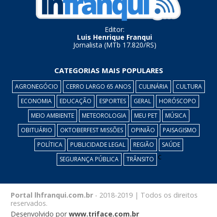
Editor:
Luis Henrique Franqui
Jornalista (MTb 17.820/RS)
CATEGORIAS MAIS POPULARES
AGRONEGÓCIO
CERRO LARGO 65 ANOS
CULINÁRIA
CULTURA
ECONOMIA
EDUCAÇÃO
ESPORTES
GERAL
HORÓSCOPO
MEIO AMBIENTE
METEOROLOGIA
MEU PET
MÚSICA
OBITUÁRIO
OKTOBERFEST MISSÕES
OPINIÃO
PAISAGISMO
POLÍTICA
PUBLICIDADE LEGAL
REGIÃO
SAÚDE
c
SEGURANÇA PÚBLICA
TRÂNSITO
Portal lhfranqui.com.br
- 2018-2019 | Todos os direitos
reservados.
Desenvolvido por
www.triface.com.br