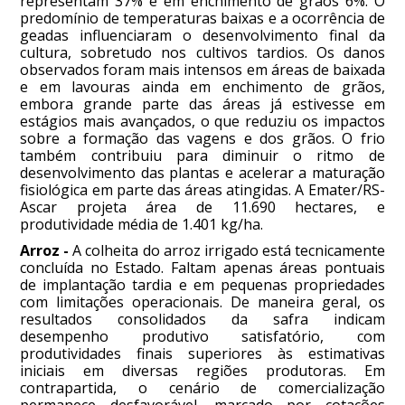
representam 37% e em enchimento de grãos 6%. O
predomínio de temperaturas baixas e a ocorrência de
geadas influenciaram o desenvolvimento final da
cultura, sobretudo nos cultivos tardios. Os danos
observados foram mais intensos em áreas de baixada
e em lavouras ainda em enchimento de grãos,
embora grande parte das áreas já estivesse em
estágios mais avançados, o que reduziu os impactos
sobre a formação das vagens e dos grãos. O frio
também contribuiu para diminuir o ritmo de
desenvolvimento das plantas e acelerar a maturação
fisiológica em parte das áreas atingidas. A Emater/RS-
Ascar projeta área de 11.690 hectares, e
produtividade média de 1.401 kg/ha.
Arroz -
A colheita do arroz irrigado está tecnicamente
concluída no Estado. Faltam apenas áreas pontuais
de implantação tardia e em pequenas propriedades
com limitações operacionais. De maneira geral, os
resultados consolidados da safra indicam
desempenho produtivo satisfatório, com
produtividades finais superiores às estimativas
iniciais em diversas regiões produtoras. Em
contrapartida, o cenário de comercialização
permanece desfavorável, marcado por cotações