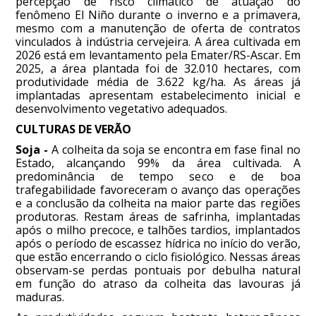
percepção de risco climático de atuação do
fenômeno El Niño durante o inverno e a primavera,
mesmo com a manutenção de oferta de contratos
vinculados à indústria cervejeira. A área cultivada em
2026 está em levantamento pela Emater/RS-Ascar. Em
2025, a área plantada foi de 32.010 hectares, com
produtividade média de 3.622 kg/ha. As áreas já
implantadas apresentam estabelecimento inicial e
desenvolvimento vegetativo adequados.
CULTURAS DE VERÃO
Soja -
A colheita da soja se encontra em fase final no
Estado, alcançando 99% da área cultivada. A
predominância de tempo seco e de boa
trafegabilidade favoreceram o avanço das operações
e a conclusão da colheita na maior parte das regiões
produtoras. Restam áreas de safrinha, implantadas
após o milho precoce, e talhões tardios, implantados
após o período de escassez hídrica no início do verão,
que estão encerrando o ciclo fisiológico. Nessas áreas
observam-se perdas pontuais por debulha natural
em função do atraso da colheita das lavouras já
maduras.