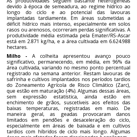
As produtividades seguem bastante heterogêneas
devido à época de semeadura, ao regime hídrico ao
longo do ciclo e ao potencial das lavouras
implantadas tardiamente. Em áreas submetidas a
déficit hídrico mais intenso, especialmente em solos
rasos ou arenosos, ocorreram perdas significativas. A
produtividade média estimada pela Emater/RS-Ascar
está em 2.871 kg/ha, e a área cultivada em 6.624.988
hectares.
Milho -
A colheita apresentou avanço pouco
significativo, permanecendo, em média, em 96% da
área cultivada, variando no mesmo ponto percentual
registrado na semana anterior. Restam lavouras de
safrinha e cultivos implantados nos períodos tardios
do Zoneamento Agrícola de Risco Climático (Zarc),
que estão em maturação (4%). Algumas dessas áreas,
sem expressão estatística, ainda estão em
enchimento de grãos, suscetíveis aos efeitos das
baixas temperaturas, registradas em maio. De
maneira geral, as geadas provocaram danos
limitados em pendões e desaceleração do ciclo,
especialmente em áreas de baixada e em cultivos
tardios com híbridos de ciclo mais longo. Algumas