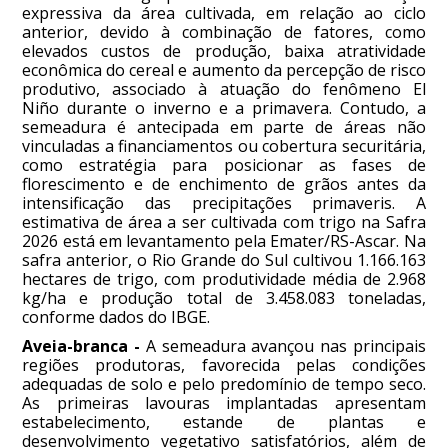
expressiva da área cultivada, em relação ao ciclo
anterior, devido à combinação de fatores, como
elevados custos de produção, baixa atratividade
econômica do cereal e aumento da percepção de risco
produtivo, associado à atuação do fenômeno El
Niño durante o inverno e a primavera. Contudo, a
semeadura é antecipada em parte de áreas não
vinculadas a financiamentos ou cobertura securitária,
como estratégia para posicionar as fases de
florescimento e de enchimento de grãos antes da
intensificação das precipitações primaveris. A
estimativa de área a ser cultivada com trigo na Safra
2026 está em levantamento pela Emater/RS-Ascar. Na
safra anterior, o Rio Grande do Sul cultivou 1.166.163
hectares de trigo, com produtividade média de 2.968
kg/ha e produção total de 3.458.083 toneladas,
conforme dados do IBGE.
Aveia-branca -
A semeadura avançou nas principais
regiões produtoras, favorecida pelas condições
adequadas de solo e pelo predomínio de tempo seco.
As primeiras lavouras implantadas apresentam
estabelecimento, estande de plantas e
desenvolvimento vegetativo satisfatórios, além de