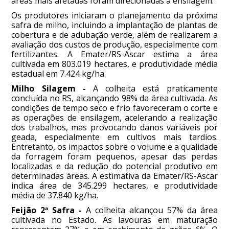
áreas mais afetadas foram direcionadas à ensilagem.
Os produtores iniciaram o planejamento da próxima
safra de milho, incluindo a implantação de plantas de
cobertura e de adubação verde, além de realizarem a
avaliação dos custos de produção, especialmente com
fertilizantes. A Emater/RS-Ascar estima a área
cultivada em 803.019 hectares, e produtividade média
estadual em 7.424 kg/ha.
Milho Silagem -
A colheita está praticamente
concluída no RS, alcançando 98% da área cultivada. As
condições de tempo seco e frio favoreceram o corte e
as operações de ensilagem, acelerando a realização
dos trabalhos, mas provocando danos variáveis por
geada, especialmente em cultivos mais tardios.
Entretanto, os impactos sobre o volume e a qualidade
da forragem foram pequenos, apesar das perdas
localizadas e da redução do potencial produtivo em
determinadas áreas. A estimativa da Emater/RS-Ascar
indica área de 345.299 hectares, e produtividade
média de 37.840 kg/ha.
Feijão 2ª Safra -
A colheita alcançou 57% da área
cultivada no Estado. As lavouras em maturação