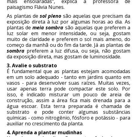
mais ensolaradas", explica a professora de
paisagismo Flávia Nunes.
As plantas de
sol pleno
são aquelas que precisam da
exposição direta à luz por algumas horas ao dia. As
plantas de
meia sombra
são aquelas que preferem a
luz solar em menor intensidade, ou seja, gostam
muito de claridade e preferem o sol mais ameno, do
começo da manhã ou do fim da tarde. Já as plantas de
sombra
preferem a luz difusa, ou seja, não gostam
da exposição direta, mas gostam de luminosidade.
3. Avalie o substrato
É fundamental que as plantas estejam acomodadas
em um solo adequado - tanto em jardins quanto em
vasos - para desenvolver suas raízes. Muitas vezes,
usar apenas terra pode compactar este solo. Por
isso, é indicado misturar um pouco de areia de
construção, assim a área fica mais drenada para a
água escoar. Esta terra preparada é chamada de
substrato e pode conter algumas substâncias
químicas - como nitrogênio, fósforo e potássio - para
auxiliar no crescimento da planta.
4. Aprenda a plantar mudinhas