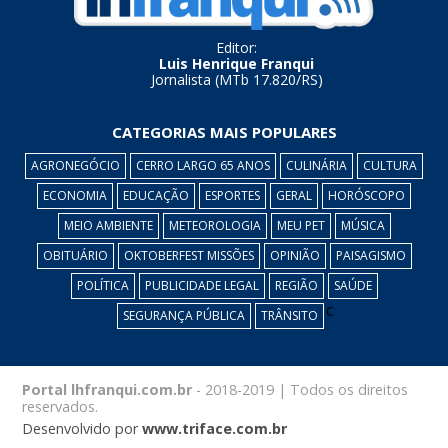
Editor:
Luis Henrique Franqui
Jornalista (MTb 17.820/RS)
CATEGORIAS MAIS POPULARES
AGRONEGÓCIO
CERRO LARGO 65 ANOS
CULINÁRIA
CULTURA
ECONOMIA
EDUCAÇÃO
ESPORTES
GERAL
HORÓSCOPO
MEIO AMBIENTE
METEOROLOGIA
MEU PET
MÚSICA
OBITUÁRIO
OKTOBERFEST MISSÕES
OPINIÃO
PAISAGISMO
POLÍTICA
PUBLICIDADE LEGAL
REGIÃO
SAÚDE
c
SEGURANÇA PÚBLICA
TRÂNSITO
Portal lhfranqui.com.br
- 2018-2019 | Todos os direitos
reservados.
Desenvolvido por
www.triface.com.br