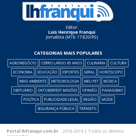
Editor:
Luis Henrique Franqui
Jornalista (MTb 17.820/RS)
CATEGORIAS MAIS POPULARES
AGRONEGÓCIO
CERRO LARGO 65 ANOS
CULINÁRIA
CULTURA
ECONOMIA
EDUCAÇÃO
ESPORTES
GERAL
HORÓSCOPO
MEIO AMBIENTE
METEOROLOGIA
MEU PET
MÚSICA
OBITUÁRIO
OKTOBERFEST MISSÕES
OPINIÃO
PAISAGISMO
POLÍTICA
PUBLICIDADE LEGAL
REGIÃO
SAÚDE
c
SEGURANÇA PÚBLICA
TRÂNSITO
Portal lhfranqui.com.br
- 2018-2019 | Todos os direitos