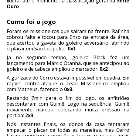
lidera, até o momento, a classificação geral da
Série
Ouro
.
Como foi o jogo
Foram os missioneiros que sairam na frente. Rafinha
cobrou falta e tocou para Enzo na entrada da área,
que acertou a gaveta do goleiro adversário, abrindo
o placar em São Leopoldo:
0x1
.
Já no segundo tempo, goleiro Black fez um
lançamento para Márcio Otanha, que se antecipou ao
goleiro e de cabeça ampliou o marcador:
0x2
.
A gurizada do Cerro estava impossível em quadra. Em
rápido contra-ataque o Leão Missioneiro ampliou
com Matheus, fazendo o
0x3
.
Restando 7min para o fim do jogo, os anfitriões
descontaram com Guimê. Logo na sequência, Guimê
novamente marcou, colocando muita pressão na
partida:
2x3
.
Nos instantes finais, os donos da casa tentaram
empatar o placar de todas as maneiras, mas Cerro
Largo suportou a pressão e trouxe para casa mais