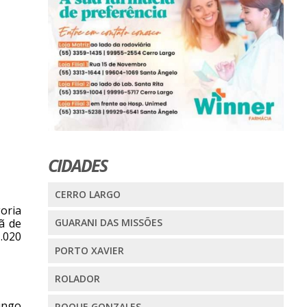
CIDADES
CERRO LARGO
goria
ã de
GUARANI DAS MISSÕES
.020
PORTO XAVIER
ROLADOR
ingo
ROQUE GONZALES