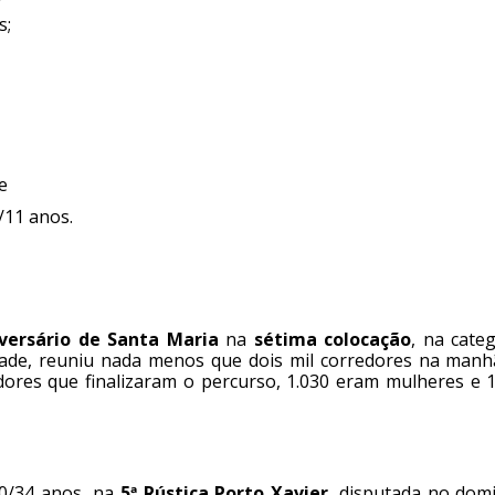
s;
e
/11 anos.
iversário de Santa Maria
na
sétima colocação
, na cate
dade, reuniu nada menos que dois mil corredores na manh
dores que finalizaram o percurso, 1.030 eram mulheres e 1
0/34 anos, na
5ª Rústica Porto Xavier
, disputada no dom