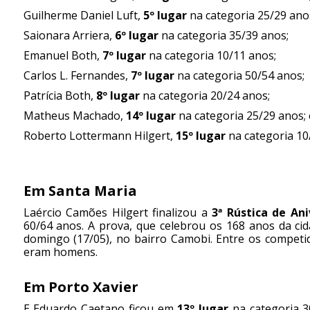
Guilherme Daniel Luft,
5º lugar
na categoria 25/29 ano
Saionara Arriera,
6º lugar
na categoria 35/39 anos;
Emanuel Both,
7º lugar
na categoria 10/11 anos;
Carlos L. Fernandes,
7º lugar
na categoria 50/54 anos;
Patrícia Both,
8º lugar
na categoria 20/24 anos;
Matheus Machado,
14º lugar
na categoria 25/29 anos; 
Roberto Lottermann Hilgert,
15º lugar
na categoria 10
Em Santa Maria
Laércio Camões Hilgert finalizou a
3ª Rústica de An
60/64 anos. A prova, que celebrou os 168 anos da ci
domingo (17/05), no bairro Camobi. Entre os competi
eram homens.
Em Porto Xavier
E Eduardo Caetano ficou em
13º lugar
na categoria 3