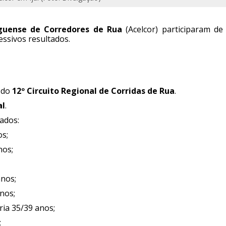
rguense de Corredores de Rua
(Acelcor) participaram de 
essivos resultados.
a do
12º Circuito Regional de Corridas de Rua
.
al
.
ados:
s;
nos;
anos;
nos;
ia 35/39 anos;
;