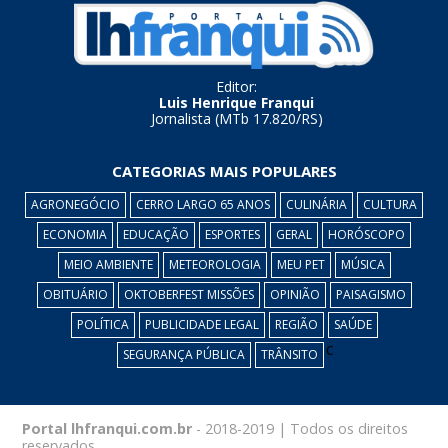
Editor:
Luis Henrique Franqui
Jornalista (MTb 17.820/RS)
CATEGORIAS MAIS POPULARES
AGRONEGÓCIO
CERRO LARGO 65 ANOS
CULINÁRIA
CULTURA
ECONOMIA
EDUCAÇÃO
ESPORTES
GERAL
HORÓSCOPO
MEIO AMBIENTE
METEOROLOGIA
MEU PET
MÚSICA
OBITUÁRIO
OKTOBERFEST MISSÕES
OPINIÃO
PAISAGISMO
POLÍTICA
PUBLICIDADE LEGAL
REGIÃO
SAÚDE
c
SEGURANÇA PÚBLICA
TRÂNSITO
Portal lhfranqui.com.br
- 2018-2019 | Todos os direitos
reservados.