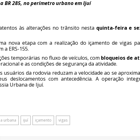
a BR 285, no perímetro urbano em Ijuí
tentos às alterações no trânsito nesta
quinta-feira e se
a nova etapa com a realização do içamento de vigas pa
m a ERS-155.
pções temporárias no fluxo de veículos, com
bloqueios de at
racional e as condições de segurança da atividade.
 os usuários da rodovia reduzam a velocidade ao se aproxi
eus deslocamentos com antecedência. A operação integ
ia Urbana de Ijuí.
ia urbana
ijuí
içamento
vigas