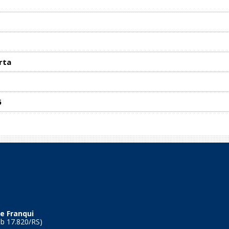
rta
6
e Franqui
Tb 17.820/RS)