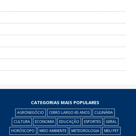
CATEGORIAS MAIS POPULARES
AGRONEGÓCIO
CERRO LARGO 65 ANOS
CULINÁRIA
CULTURA
ECONOMIA
EDUCAÇÃO
ESPORTES
GERAL
HORÓSCOPO
MEIO AMBIENTE
METEOROLOGIA
MEU PET