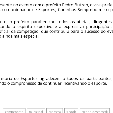
esente no evento com o prefeito Pedro Butzen, o vice-prefe
, o coordenador de Esportes, Carlinhos Semprebom e o p
to, o prefeito parabenizou todos os atletas, dirigente
acando o espírito esportivo e a expressiva participaç
ficial da competição, que contribuiu para o sucesso do eve
 ainda mais especial.
retaria de Esportes agradecem a todos os participante
ndo o compromisso de continuar incentivando o esporte.
campeonato
municipal
canastra
sicoob
sicoob oestecredi