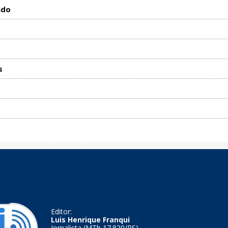
ado
s
Editor:
Luis Henrique Franqui
Jornalista (MTb 17.820/RS)