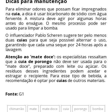
Dicas para manutenção
Para eliminar odores que possam ficar impregnados
na
cuia
, a dica é usar bicarbonato de sódio com água
fervente. A mistura deve agir por algumas horas
antes do enxágue. O mesmo processo pode ser
usado para limpar a bomba.
O influenciador Pablo Scheren sugere ter pelo menos
duas
cuias
para que seja possível alternar o uso,
garantindo que cada uma seque por 24 horas após a
lavagem.
Atenção ao 'mate doce':
os especialistas ressaltam
que a
cuia de porongo
não deve ser usada para o
"mate doce", preparado com leite ou açúcar. Os
resíduos desses ingredientes podem azedar e
estragar o recipiente. Para esse tipo de bebida, a
recomendação é optar por
cuias
de outros materiais.
Fonte:
G1
chimarrão
mate
mate doce
cuia
porongo
bomba