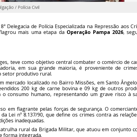
lgação / Polícia Civil
a 8ª Delegacia de Polícia Especializada na Repressão aos C
eflagrou mais uma etapa da
Operação Pampa 2026
, seg
ges, teve como objetivo central combater o comércio de ca
adoria, em sua grande maioria, é proveniente de crime
 setor produtivo rural.
m um mercado localizado no Bairro Missões, em Santo Ângel
eendidos 200 kg de carne bovina e 09 kg de outros prod
ra o consumo humano, representando um grave risco à s
eso em flagrante pelas forças de segurança. O comerciante
 da Lei nº 8.137/90, que define os crimes contra as relaçõ
ições inadequadas.
atrulha rural da Brigada Militar, que atuou em conjunto c
de forma integrada.