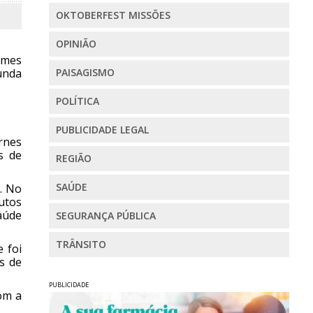
OKTOBERFEST MISSÕES
OPINIÃO
rimes
unda
PAISAGISMO
POLÍTICA
PUBLICIDADE LEGAL
rnes
s de
REGIÃO
SAÚDE
o. No
utos
aúde
SEGURANÇA PÚBLICA
TRÂNSITO
 foi
es de
PUBLICIDADE
om a