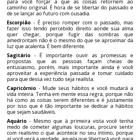
para você forçar a que as coisas retornem ao
caminho original. É hora de se libertar do passado e
de se lançar ao futuro com ousadia.
Escorpião
- É preciso romper com o passado, mas
fazer isso tendo percebido direito aonde sua alma
quer chegar, porque fugir das sombras que
amedrontam não é o mesmo do que se aproximar da
luz que acalenta. É bem diferente.
Sagitário
- É importante ouvir as promessas e
propostas que as pessoas façam cheias de
entusiasmo, porém, mais importante ainda é você
aproveitar a experiência passada e tomar cuidado
para que dessa vez tudo seja realista.
Capricórnio
- Mude seus hábitos e você mudará a
vida inteira. Tenha em mente essa regra, porque não
há como as coisas serem diferentes e é justamente
por isso que é tão importante se dedicar a hábitos
que sejam saudáveis.
Aquário
- Mesmo que à primeira vista você tenha
medo de cometer algumas loucuras, procure sentir
com realismo o que acontece no seu íntimo, porque
aí você verá a verdade, aquela que libertará você para