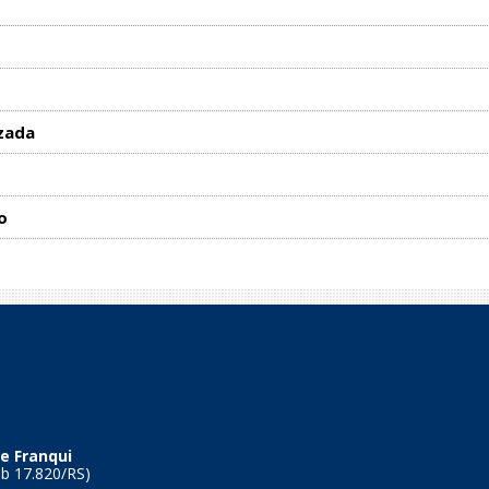
zada
o
e Franqui
Tb 17.820/RS)