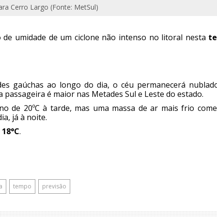
ra Cerro Largo (Fonte: MetSul)
ão de umidade de um ciclone não intenso no litoral nesta
te
ades gaúchas ao longo do dia, o céu permanecerá nublad
a passageira é maior nas Metades Sul e Leste do estado.
o de 20ºC à tarde, mas uma massa de ar mais frio come
a, já à noite.
18°C
.
a
tempo
previsão