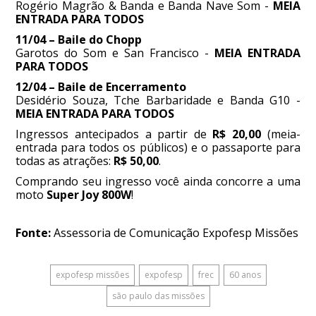
Rogério Magrão & Banda e Banda Nave Som -
MEIA
ENTRADA PARA TODOS
11/04 – Baile do Chopp
Garotos do Som e San Francisco -
MEIA ENTRADA
PARA TODOS
12/04 – Baile de Encerramento
Desidério Souza, Tche Barbaridade e Banda G10 -
MEIA ENTRADA PARA TODOS
Ingressos antecipados a partir de
R$ 20,00
(meia-
entrada para todos os públicos) e o passaporte para
todas as atrações:
R$ 50,00
.
Comprando seu ingresso você ainda concorre a uma
moto
Super Joy 800W
!
Fonte:
Assessoria de Comunicação Expofesp Missões
expofesp missões
expofesp
frec
60 anos
são paulo das missões