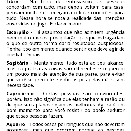
Libra
- Na hora do entusiasmo as pessoas
concordam com tudo, mas depois voltam para casa,
pensam melhor e começam a colocar condições para
tudo. Nessa hora se nota a realidade das intenções
envolvidas no jogo. Esclarecimento.
Escorpião
- Há assuntos que não admitem urgência
nem muito menos precipitação, porque estragariam
o que de outra forma daria resultados auspiciosos.
Tenha isso em mente quando sentir que deve agir de
imediato. Sinais.
Sagitário
- Mentalmente, tudo está ao seu alcance,
mas na prática as coisas são diferentes e requerem
um pouco mais de atenção de sua parte, para evitar
que você se precipite e enfie os pés pelas mãos sem
necessidade.
Capricórnio
- Certas pessoas são convincentes,
porém, isso não significa que elas tenham a razão ou
de que seus planos sejam os melhores. Agora é um
bom momento para você resistir ao apelo sedutor
que essas pessoas fazem.
Aquário
- Todos esses perrengues que não deveriam
acontecer, mas que ocorrem porque as pessoas