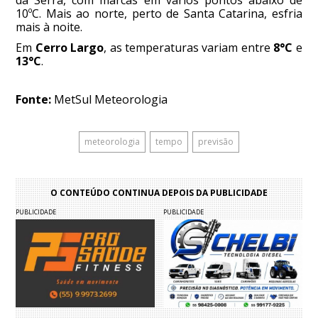
da Serra, com marcas em vários pontos abaixo de
10ºC. Mais ao norte, perto de Santa Catarina, esfria
mais à noite.
Em
Cerro Largo
, as temperaturas variam entre
8°C
e
13°C
.
Fonte:
MetSul Meteorologia
meteorologia
tempo
previsão
O CONTEÚDO CONTINUA DEPOIS DA PUBLICIDADE
PUBLICIDADE
PUBLICIDADE