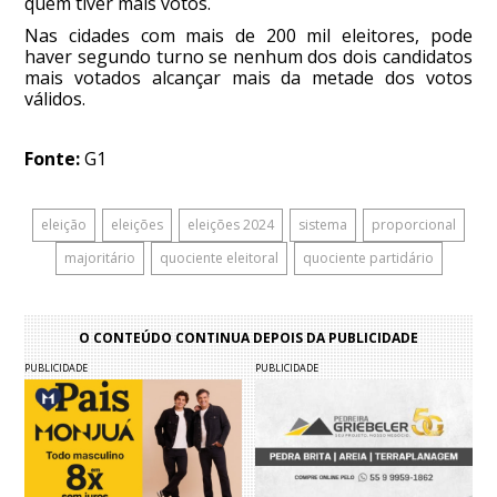
quem tiver mais votos.
Nas cidades com mais de 200 mil eleitores, pode
haver segundo turno se nenhum dos dois candidatos
mais votados alcançar mais da metade dos votos
válidos.
Fonte:
G1
eleição
eleições
eleições 2024
sistema
proporcional
majoritário
quociente eleitoral
quociente partidário
O CONTEÚDO CONTINUA DEPOIS DA PUBLICIDADE
PUBLICIDADE
PUBLICIDADE