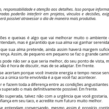
to, responsabilidade e atenção aos detalhes. Isso porque inform
adas poderão interferir em projetos, vínculos e decisões, exi
rá possível atravessar o dia de maneira mais produtiva.
ções e queixas é algo que vai melhorar muito o ambiente 
ntendam, mas é garantido que sua alma vai ganhar serenida
que sua alma pretende, ainda assim haverá margem sufici
rença. Assim, de pequeno em pequeno se faz o grande cami
 pode não ser a que seria melhor, do seu ponto de vista, 
ão é hora de discutir, mas de se adaptar. Em frente.
 se acertam porque você investe energia e tempo nesse sen
 a única sorte envolvida é a que você faz acontecer.
 e fazem toda a diferença entre as condições angustiantes
 superado o mais definitivamente possível. Em frente.
ão superada, talvez não com a urgência que você gostaria,
fiança em seu taco, e acredite num futuro muito melhor.
se entendam conversando, mesmo assim é propício conti