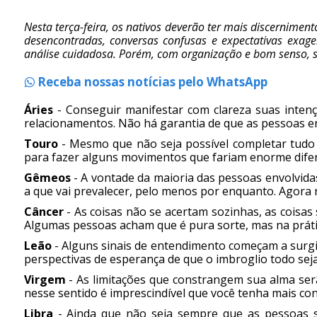
Nesta terça-feira, os nativos deverão ter mais discernimen
desencontradas, conversas confusas e expectativas exager
análise cuidadosa. Porém, com organização e bom senso, se
Receba nossas notícias pelo WhatsApp
Áries
- Conseguir manifestar com clareza suas inten
relacionamentos. Não há garantia de que as pessoas e
Touro
- Mesmo que não seja possível completar tudo 
para fazer alguns movimentos que fariam enorme dife
Gêmeos
- A vontade da maioria das pessoas envolvidas
a que vai prevalecer, pelo menos por enquanto. Agora n
Câncer
- As coisas não se acertam sozinhas, as coisas
Algumas pessoas acham que é pura sorte, mas na prática
Leão
- Alguns sinais de entendimento começam a surgir
perspectivas de esperança de que o imbroglio todo seja
Virgem
- As limitações que constrangem sua alma ser
nesse sentido é imprescindível que você tenha mais con
Libra
- Ainda que não seja sempre que as pessoas 