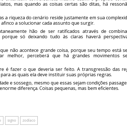
atos, mas quando as coisas certas são ditas, há ressonâ
s a riqueza do cenário reside justamente em sua complexid
 afinco a solucionar cada assunto que surgir.
aneamente hão de ser ratificados através de combina
, porque só deixando tudo às claras haverá perspectiv
que não acontece grande coisa, porque seu tempo está s
rvar melhor, perceberá que há grandes movimentos s
 é fazer o que deveria ser feito. A transgressão das re
para as quais ela deve instituir suas próprias regras.
ilidade e sossego, mesmo que essas sejam condições passage
enorme diferença. Coisas pequenas, mas bem eficientes.
o
signo
zodíaco