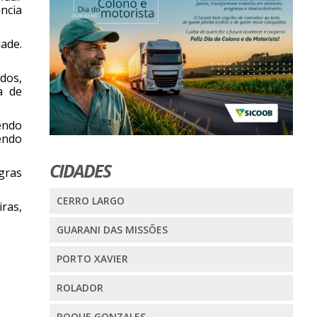
ncia
ade.
dos,
a de
endo
endo
CIDADES
gras
CERRO LARGO
iras,
GUARANI DAS MISSÕES
PORTO XAVIER
ROLADOR
ROQUE GONZALES