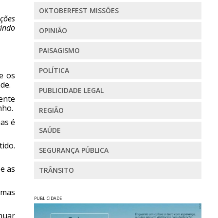
OKTOBERFEST MISSÕES
ações
gindo
OPINIÃO
PAISAGISMO
POLÍTICA
e os
de.
PUBLICIDADE LEGAL
ente
nho.
REGIÃO
mas é
SAÚDE
tido.
SEGURANÇA PÚBLICA
 e as
TRÂNSITO
 mas
PUBLICIDADE
nuar