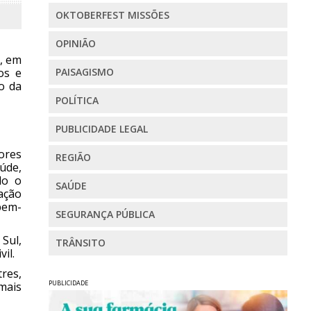
OKTOBERFEST MISSÕES
OPINIÃO
), em
os e
PAISAGISMO
o da
POLÍTICA
PUBLICIDADE LEGAL
ores
REGIÃO
aúde,
do o
SAÚDE
ação
bem-
SEGURANÇA PÚBLICA
Sul,
TRÂNSITO
il.
res,
PUBLICIDADE
mais