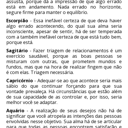
assusta, porque dá a impressão de que algo errado
está em andamento. Nada errado no horizonte,
segure firme para manter o equilíbrio.
Escorpião
- Essa inefável certeza de que deva haver
algo errado acontecendo, do qual sua alma seria
inconsciente, apesar de sentir, há de ser temperada
com a também inefável certeza de que está tudo bem,
porque está.
Sagitário
- Fazer triagem de relacionamentos é um
exercício saudável, porque as boas pessoas se
misturam com outras, que prometem mundos e
fundos, mas que na hora de realizar fingem que não
é com elas. Triagem necessária.
Capricórnio
- Adequar-se ao que acontece seria mais
sábio do que continuar forçando para que sua
vontade prevaleça. Há circunstâncias que estão além
de sua capacidade de as controlar e, por isso, seria
melhor você se adaptar.
Aquário
- A realização de seus desejos não há de
significar que você atropela as intenções das pessoas
envolvidas nesse objetivo. Sua alma há de se articular
para que todas as pessoas encontrem satisfação e