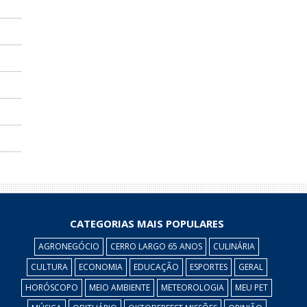
CATEGORIAS MAIS POPULARES
AGRONEGÓCIO
CERRO LARGO 65 ANOS
CULINÁRIA
CULTURA
ECONOMIA
EDUCAÇÃO
ESPORTES
GERAL
HORÓSCOPO
MEIO AMBIENTE
METEOROLOGIA
MEU PET