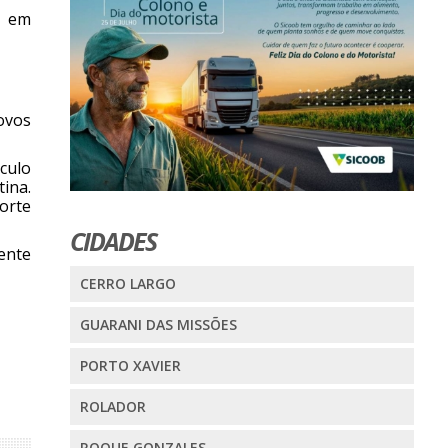
s em
ovos
culo
tina.
orte
CIDADES
iente
CERRO LARGO
GUARANI DAS MISSÕES
PORTO XAVIER
ROLADOR
ROQUE GONZALES