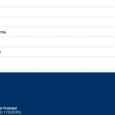
rta
6
e Franqui
Tb 17.820/RS)